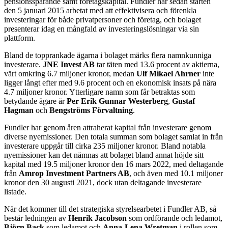
pensionssparande samt företagskapital. Fundler har sedan starten
den 5 januari 2015 arbetat med att effektivisera och förenkla
investeringar för både privatpersoner och företag, och bolaget
presenterar idag en mångfald av investeringslösningar via sin
plattform.
Bland de topprankade ägarna i bolaget märks flera namnkunniga
investerare.
JNE Invest AB
tar täten med 13.6 procent av aktierna,
värt omkring 6.7 miljoner kronor, medan
Ulf Mikael Ahrner
inte
ligger långt efter med 9.6 procent och en ekonomisk insats på nära
4.7 miljoner kronor. Ytterligare namn som får betraktas som
betydande ägare är
Per Erik Gunnar Westerberg
,
Gustaf
Hagman
och
Bengströms Förvaltning
.
Fundler har genom åren attraherat kapital från investerare genom
diverse nyemissioner. Den totala summan som bolaget samlat in från
investerare uppgår till cirka 235 miljoner kronor. Bland notabla
nyemissioner kan det nämnas att bolaget bland annat höjde sitt
kapital med 19.5 miljoner kronor den 16 mars 2022, med deltagande
från
Amrop Investment Partners AB
, och även med 10.1 miljoner
kronor den 30 augusti 2021, dock utan deltagande investerare
listade.
När det kommer till det strategiska styrelsearbetet i Fundler AB, så
består ledningen av
Henrik Jacobson
som ordförande och ledamot,
Björn Back
som ledamot och
Anna-Lena Wretman
i rollen som