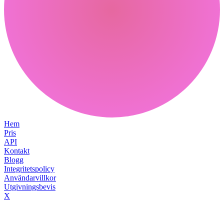
Hem
Pris
API
Kontakt
Blogg
Integritetspolicy
Användarvillkor
Utgivningsbevis
X