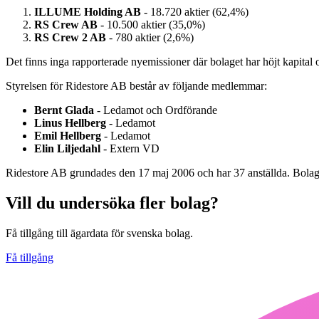
ILLUME Holding AB
- 18.720 aktier (62,4%)
RS Crew AB
- 10.500 aktier (35,0%)
RS Crew 2 AB
- 780 aktier (2,6%)
Det finns inga rapporterade nyemissioner där bolaget har höjt kapital oc
Styrelsen för Ridestore AB består av följande medlemmar:
Bernt Glada
- Ledamot och Ordförande
Linus Hellberg
- Ledamot
Emil Hellberg
- Ledamot
Elin Liljedahl
- Extern VD
Ridestore AB grundades den 17 maj 2006 och har 37 anställda. Bolage
Vill du undersöka fler bolag?
Få tillgång till ägardata för svenska bolag.
Få tillgång