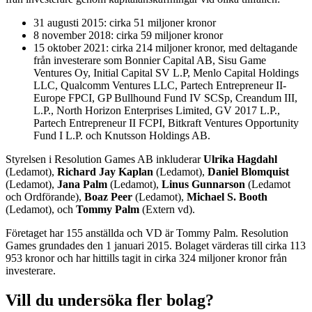
31 augusti 2015: cirka 51 miljoner kronor
8 november 2018: cirka 59 miljoner kronor
15 oktober 2021: cirka 214 miljoner kronor, med deltagande
från investerare som Bonnier Capital AB, Sisu Game
Ventures Oy, Initial Capital SV L.P, Menlo Capital Holdings
LLC, Qualcomm Ventures LLC, Partech Entrepreneur II-
Europe FPCI, GP Bullhound Fund IV SCSp, Creandum III,
L.P., North Horizon Enterprises Limited, GV 2017 L.P.,
Partech Entrepreneur II FCPI, Bitkraft Ventures Opportunity
Fund I L.P. och Knutsson Holdings AB.
Styrelsen i Resolution Games AB inkluderar
Ulrika Hagdahl
(Ledamot),
Richard Jay Kaplan
(Ledamot),
Daniel Blomquist
(Ledamot),
Jana Palm
(Ledamot),
Linus Gunnarson
(Ledamot
och Ordförande),
Boaz Peer
(Ledamot),
Michael S. Booth
(Ledamot), och
Tommy Palm
(Extern vd).
Företaget har 155 anställda och VD är Tommy Palm. Resolution
Games grundades den 1 januari 2015. Bolaget värderas till cirka 113
953 kronor och har hittills tagit in cirka 324 miljoner kronor från
investerare.
Vill du undersöka fler bolag?