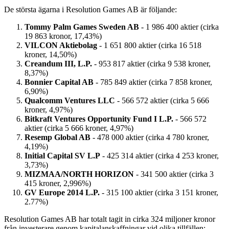
De största ägarna i Resolution Games AB är följande:
Tommy Palm Games Sweden AB
- 1 986 400 aktier (cirka
19 863 kronor, 17,43%)
VILCON Aktiebolag
- 1 651 800 aktier (cirka 16 518
kroner, 14,50%)
Creandum III, L.P.
- 953 817 aktier (cirka 9 538 kroner,
8,37%)
Bonnier Capital AB
- 785 849 aktier (cirka 7 858 kroner,
6,90%)
Qualcomm Ventures LLC
- 566 572 aktier (cirka 5 666
kroner, 4,97%)
Bitkraft Ventures Opportunity Fund I L.P.
- 566 572
aktier (cirka 5 666 kroner, 4,97%)
Resemp Global AB
- 478 000 aktier (cirka 4 780 kroner,
4,19%)
Initial Capital SV L.P
- 425 314 aktier (cirka 4 253 kroner,
3,73%)
MIZMAA/NORTH HORIZON
- 341 500 aktier (cirka 3
415 kroner, 2,996%)
GV Europe 2014 L.P.
- 315 100 aktier (cirka 3 151 kroner,
2.77%)
Resolution Games AB har totalt tagit in cirka 324 miljoner kronor
från investerare genom kapitalanskaffningar vid olika tillfällen: