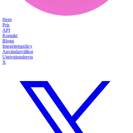
Hem
Pris
API
Kontakt
Blogg
Integritetspolicy
Användarvillkor
Utgivningsbevis
X