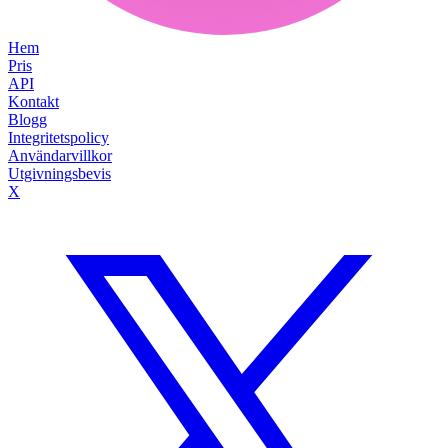
Hem
Pris
API
Kontakt
Blogg
Integritetspolicy
Användarvillkor
Utgivningsbevis
X