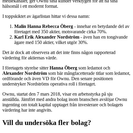
mediekanaler, ger Ownu sina kunder verktygen för att nå sina
hälsomål i ett modernt format.
I toppskiktet av ägarlistan hittar vi dessa namn:
Malin Hanna Rebecca Öberg
- innehar en betydande del av
företaget med 350 aktier, motsvarande cirka 70%.
Karl Erik Alexander Nordström
- även han en tongivande
ägare med 150 aktier, vilket utgör 30%.
Det är dock att observera att det inte finns någon rapporterad
värdering för aktiernas värde.
I företagets styrelse sitter
Hanna Öberg
som ledamot och
Alexander Nordström
som bär mångfacetterade titlar som ledamot,
ordförande och även VD för Ownu. Den senare positionen
understryker Nordströms operativa roll i företaget.
Ownu, startat den 7 mars 2018, visar en arbetsstyrka på sju
anställda. Jämfört med andra bolag inom branschen avslöjar Ownu
ingenting om totalt kapital upptaget från investerare och bolagets
värdering har inte angivits.
Vill du undersöka fler bolag?