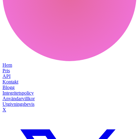
Hem
Pris
API
Kontakt
Blogg
Integritetspolicy
Användarvillkor
Utgivningsbevis
X