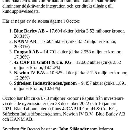
kunddata och kontextinformation från olika källor. Plattformen
eliminerar tidskrävande integration och ger direkt tillgång till
kundupplevelsedata.
Här är några av de största ägarna i Occtoo:
Blue Barley AB
– 17.604 aktier (cirka 3.52 miljoner kronor,
20.31%)
KANM AB
– 17.604 aktier (cirka 3.52 miljoner kronor,
20.31%)
Fungsoft AB
– 14.791 aktier (cirka 2.958 miljoner kronor,
17.06%)
42 CAP III GmbH & Co. KG
– 12.602 aktier (cirka 2.52
miljoner kronor, 14.54%)
Newion IV B.V.
– 10.625 aktier (cirka 2.125 miljoner kronor,
12.26%)
Stiftelsen Industrifonden/genom
– 9.457 aktier (cirka 1.891
miljoner kronor, 10.91%)
Occtoo har fått cirka 67,3 miljoner kronor i kapital från investerare
via delade nyemissioner den 28 december 2022 och 16 januari
2021. Bland abonnenterna finns 42CAP III GmbH & Co. KG,
Stiftelsen Industrifonden/genom, Newion IV B.V., Blue Barley AB
och KANM AB.
Styrelsen för Occtoo består av
John Sjölander
som ledamot,