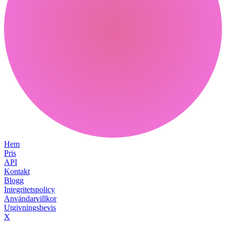
Hem
Pris
API
Kontakt
Blogg
Integritetspolicy
Användarvillkor
Utgivningsbevis
X