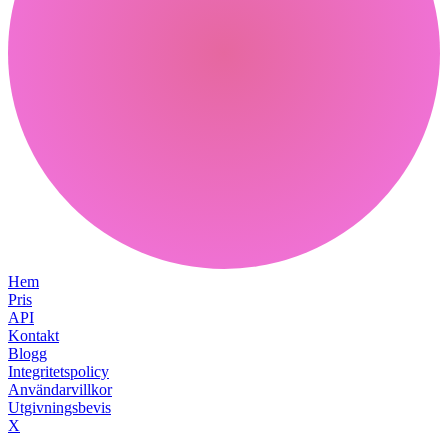
Hem
Pris
API
Kontakt
Blogg
Integritetspolicy
Användarvillkor
Utgivningsbevis
X