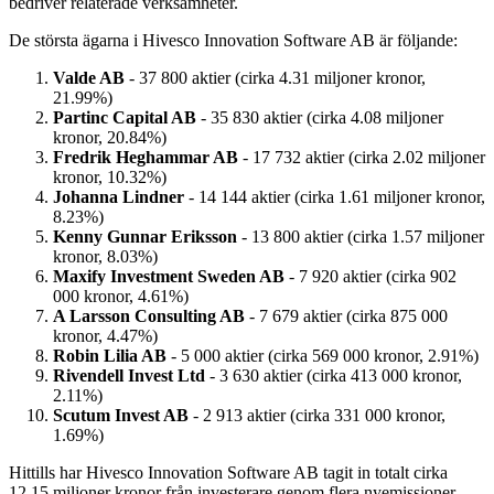
bedriver relaterade verksamheter.
De största ägarna i Hivesco Innovation Software AB är följande:
Valde AB
- 37 800 aktier (cirka 4.31 miljoner kronor,
21.99%)
Partinc Capital AB
- 35 830 aktier (cirka 4.08 miljoner
kronor, 20.84%)
Fredrik Heghammar AB
- 17 732 aktier (cirka 2.02 miljoner
kronor, 10.32%)
Johanna Lindner
- 14 144 aktier (cirka 1.61 miljoner kronor,
8.23%)
Kenny Gunnar Eriksson
- 13 800 aktier (cirka 1.57 miljoner
kronor, 8.03%)
Maxify Investment Sweden AB
- 7 920 aktier (cirka 902
000 kronor, 4.61%)
A Larsson Consulting AB
- 7 679 aktier (cirka 875 000
kronor, 4.47%)
Robin Lilia AB
- 5 000 aktier (cirka 569 000 kronor, 2.91%)
Rivendell Invest Ltd
- 3 630 aktier (cirka 413 000 kronor,
2.11%)
Scutum Invest AB
- 2 913 aktier (cirka 331 000 kronor,
1.69%)
Hittills har Hivesco Innovation Software AB tagit in totalt cirka
12.15 miljoner kronor från investerare genom flera nyemissioner