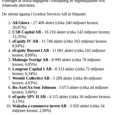
Företaget är också engagerat i försäljning av logistiktjänster och
relaterade aktiviteter.
De största ägarna i Gordon Services AB är följande:
Ali Ghoce
- 27 408 aktier (cirka 240 miljoner kronor,
20,87%)
CSB Capital AB
- 16 216 aktier (cirka 142 miljoner kronor,
12,35%)
eEquity IV AB
- 11 748 aktier (cirka 102 miljoner kronor,
8,94%)
eEquity Buyout I AB
- 11 681 aktier (cirka 102 miljoner
kronor, 8,89%)
Malongo Sverige AB
- 8 999 aktier (cirka 78 miljoner
kronor, 6,85%)
Longrun Capital 1 AB
- 8 333 aktier (cirka 72 miljoner
kronor, 6,34%)
Westöö Collective AB
- 5 289 aktier (cirka 46 miljoner
kronor, 4,03%)
Bo-Axel Ax:Son Johnson
- 5 073 aktier (cirka 44 miljoner
kronor, 3,86%)
eEquity SPV II AB
- 4 115 aktier (cirka 36 miljoner kronor,
3,13%)
Wakaba e-commerce invest AB
- 3 920 aktier (cirka 34
miljoner kronor, 2,98%)