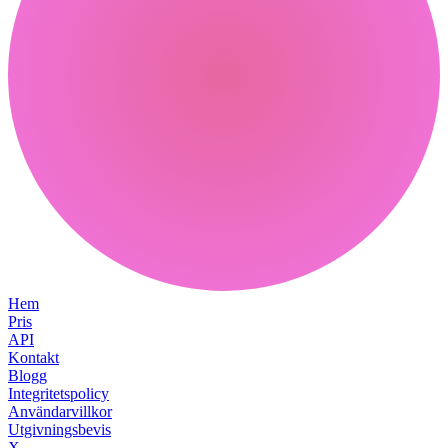
Hem
Pris
API
Kontakt
Blogg
Integritetspolicy
Användarvillkor
Utgivningsbevis
X