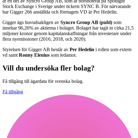
är en del av Syncro Group AB, som är börsnoterat på Spotlight
Stock Exchange i Sverige under tickern SYNC B. För närvarande
har Gigger 266 anställda och företagets VD är Per Hedelin.
Gigger ägs huvudsakligen av
Syncro Group AB (publ)
som
innehar 96,26% av aktierna i bolaget. Bolaget har tagit in cirka 21,5
miljoner kronor genom kapitalanskaffningar från investerare under
flera nyemissioner (2016, 2018, och 2020).
Styrelsen för Gigger AB består av
Per Hedelin
i rollen som extern
vd samt
Ronny Elenius
som ledamot.
Vill du undersöka fler bolag?
Få tillgång till ägardata för svenska bolag.
Få tillgång