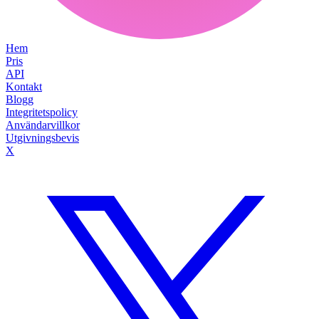
Hem
Pris
API
Kontakt
Blogg
Integritetspolicy
Användarvillkor
Utgivningsbevis
X