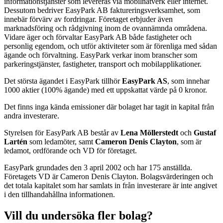
informationstjänster som levereras via mobilnätverk eller internet.
Dessutom bedriver EasyPark AB faktureringsverksamhet, som
innebär förvärv av fordringar. Företaget erbjuder även
marknadsföring och rådgivning inom de ovannämnda områdena.
Vidare äger och förvaltar EasyPark AB både fastigheter och
personlig egendom, och utför aktiviteter som är förenliga med sådan
ägande och förvaltning. EasyPark verkar inom branscher som
parkeringstjänster, fastigheter, transport och mobilapplikationer.
Det största ägandet i EasyPark tillhör
EasyPark AS
, som innehar
1000 aktier (100% ägande) med ett uppskattat värde på 0 kronor.
Det finns inga kända emissioner där bolaget har tagit in kapital från
andra investerare.
Styrelsen för EasyPark AB består av
Lena Möllerstedt
och
Gustaf
Lartén
som ledamöter, samt
Cameron Denis Clayton
, som är
ledamot, ordförande och VD för företaget.
EasyPark grundades den 3 april 2002 och har 175 anställda.
Företagets VD är Cameron Denis Clayton. Bolagsvärderingen och
det totala kapitalet som har samlats in från investerare är inte angivet
i den tillhandahållna informationen.
Vill du undersöka fler bolag?