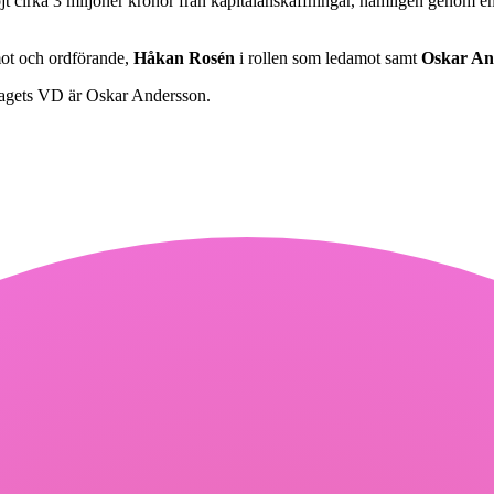
t cirka 3 miljoner kronor från kapitalanskaffningar, nämligen genom en 
ot och ordförande,
Håkan Rosén
i rollen som ledamot samt
Oskar An
lagets VD är Oskar Andersson.