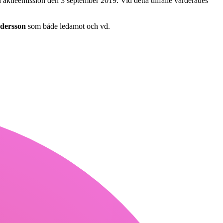
aktieemission den 3 september 2019. Vid detta tillfälle värderades
dersson
som både ledamot och vd.