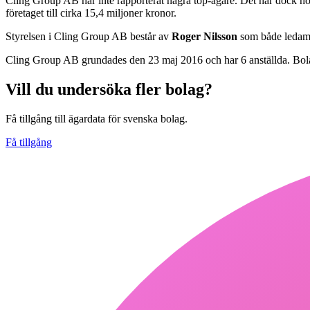
Cling Group AB har inte rapporterat några top-ägare. Det har dock höj
företaget till cirka 15,4 miljoner kronor.
Styrelsen i Cling Group AB består av
Roger Nilsson
som både ledam
Cling Group AB grundades den 23 maj 2016 och har 6 anställda. Bo
Vill du undersöka fler bolag?
Få tillgång till ägardata för svenska bolag.
Få tillgång