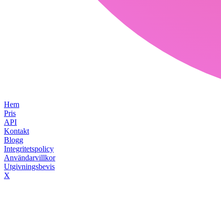
Hem
Pris
API
Kontakt
Blogg
Integritetspolicy
Användarvillkor
Utgivningsbevis
X