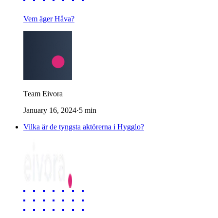
Vem äger Håva?
Team Eivora
January 16, 2024
·
5
min
Vilka är de tyngsta aktörerna i Hygglo?