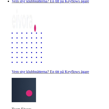
Vem styr klubbnätterna? En titt på Keyflows ägare
Vem styr klubbnätterna? En titt på Keyflows ägare