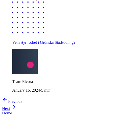
Vem styr rodret i Grönska Stadsodling?
Team Eivora
January 16, 2024
·
5
min
Previous
Next
Home