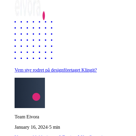
Vem styr rodret på designföretaget Klingit?
Team Eivora
January 16, 2024
·
5
min