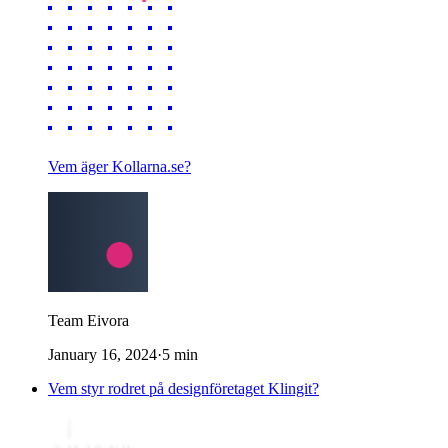
Vem äger Kollarna.se?
Team Eivora
January 16, 2024
·
5
min
Vem styr rodret på designföretaget Klingit?